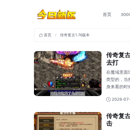
首页
30
首页
传奇复古1.76版本
传奇复古
去打
在魔域里面
类型的，当
身来看的时
的一个不错
2026-07
方面的类型
法自然就会不同
传奇复古
玩法是可以
击