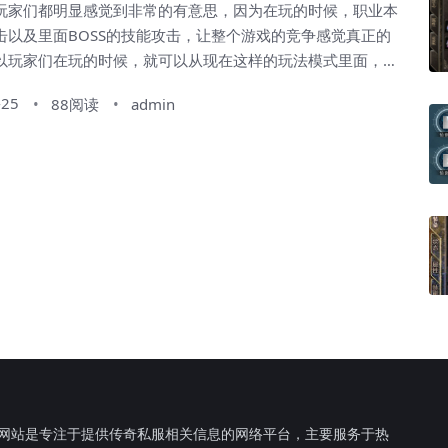
玩家们都明显感觉到非常的有意思，因为在玩的时候，职业本
击以及里面BOSS的技能攻击，让整个游戏的竞争感觉真正的
以玩家们在玩的时候，就可以从现在这样的玩法模式里面，明
具备的不同，这就是人们在里面更好去玩的一个不错的类型，
-25
88阅读
admin
种情况去考虑的时候，玩家们一定要注意的就是自己的整体攻
所具备的优势是不一样的。 不过现在玩家们在魔域里
，需要适当的对于巴洛骨进行更加强大的攻击性模式...
F网站是专注于提供传奇私服相关信息的网络平台，主要服务于热