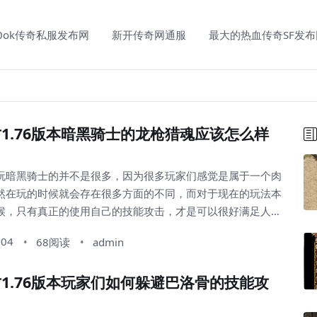
00ok传奇私服发布网
新开传奇网通服
最大的热血传奇SF发布
1.76版本暗黑骑士的龙枪猎魂应该怎么样
玩暗黑骑士的并不是很多，因为很多玩家们感觉是属于一个肉
然在玩的时候就会存在很多方面的不同，而对于现在的玩法本
候，只有真正的使用自己的技能攻击，才是可以很好满足人们
的类型，其中暗黑骑士本身的攻击是确实可以带来很好的影响
-04
68阅读
admin
，而从这样的龙枪猎魂方面去使用的时候，正确的合理化的打
了，所以玩家们需要适当的注意一下。 通过魔域本身的
1.76版本玩家们如何躲避巴洛骨的技能攻
明显的看出来所具备的不同的，而从这样的整体玩法本...