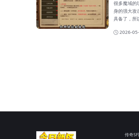
很多魔域的
身的强大攻
具备了，所
显的看到所
2026-05
当针对于这
击性的效果，从而
面玩的时候
传奇S